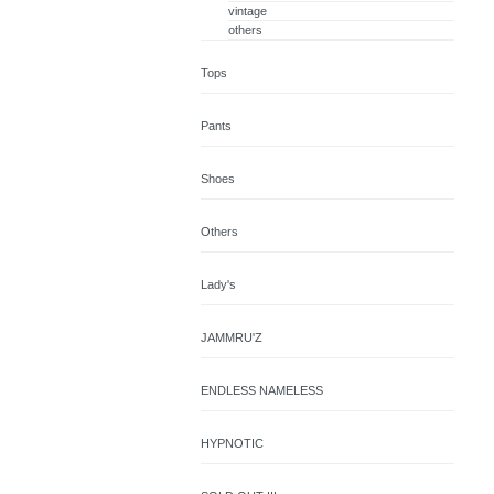
vintage
others
Tops
Pants
Shoes
Others
Lady's
JAMMRU'Z
ENDLESS NAMELESS
HYPNOTIC