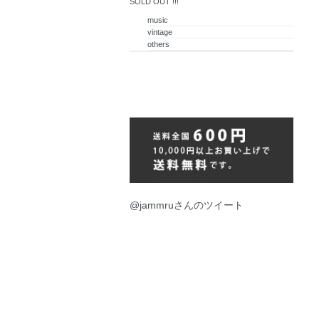
SOLD OUT !!!
music
vintage
others
@jammruさんのツイート